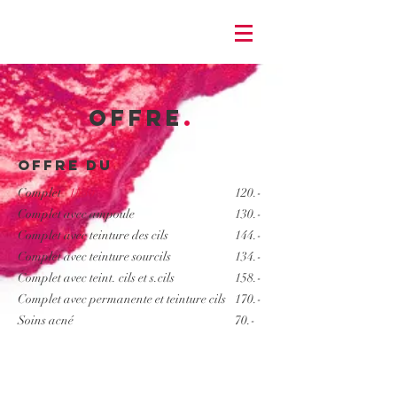
OFFRE
.
Offre du
Complet
1h30
120.-
Complet avec ampoule
130.-
Complet avec teinture des cils
144.-
Complet avec teinture sourcils
134.-
Complet avec teint. cils et s.cils
158.-
Complet avec permanente et teinture cils
170.-
Soins acné
70.-